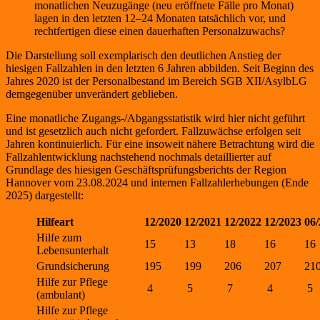
monatlichen Neuzugänge (neu eröffnete Fälle pro Monat)
lagen in den letzten 12–24 Monaten tatsächlich vor, und
rechtfertigen diese einen dauerhaften Personalzuwachs?
Die Darstellung soll exemplarisch den deutlichen Anstieg der
hiesigen Fallzahlen in den letzten 6 Jahren abbilden. Seit Beginn des
Jahres 2020 ist der Personalbestand im Bereich SGB XII/AsylbLG
demgegenüber unverändert geblieben.
Eine monatliche Zugangs-/Abgangsstatistik wird hier nicht geführt
und ist gesetzlich auch nicht gefordert. Fallzuwächse erfolgen seit
Jahren kontinuierlich. Für eine insoweit nähere Betrachtung wird die
Fallzahlentwicklung nachstehend nochmals detaillierter auf
Grundlage des hiesigen Geschäftsprüfungsberichts der Region
Hannover vom 23.08.2024 und internen Fallzahlerhebungen (Ende
2025) dargestellt:
Hilfeart
12/2020
12/2021
12/2022
12/2023
06
Hilfe zum
15
13
18
16
16
Lebensunterhalt
Grundsicherung
195
199
206
207
21
Hilfe zur Pflege
4
5
7
4
5
(ambulant)
Hilfe zur Pflege