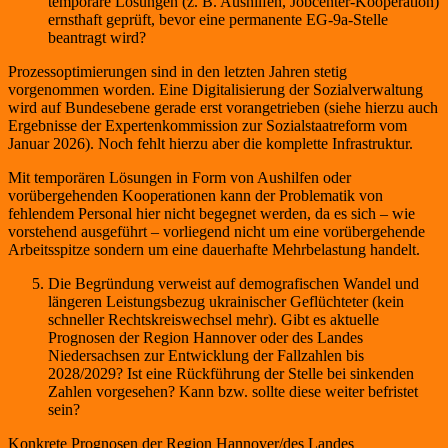
temporäre Lösungen (z. B. Aushilfen, Jobcenter-Kooperation)
ernsthaft geprüft, bevor eine permanente EG-9a-Stelle
beantragt wird?
Prozessoptimierungen sind in den letzten Jahren stetig
vorgenommen worden. Eine Digitalisierung der Sozialverwaltung
wird auf Bundesebene gerade erst vorangetrieben (siehe hierzu auch
Ergebnisse der Expertenkommission zur Sozialstaatreform vom
Januar 2026). Noch fehlt hierzu aber die komplette Infrastruktur.
Mit temporären Lösungen in Form von Aushilfen oder
vorübergehenden Kooperationen kann der Problematik von
fehlendem Personal hier nicht begegnet werden, da es sich – wie
vorstehend ausgeführt – vorliegend nicht um eine vorübergehende
Arbeitsspitze sondern um eine dauerhafte Mehrbelastung handelt.
Die Begründung verweist auf demografischen Wandel und
längeren Leistungsbezug ukrainischer Geflüchteter (kein
schneller Rechtskreiswechsel mehr). Gibt es aktuelle
Prognosen der Region Hannover oder des Landes
Niedersachsen zur Entwicklung der Fallzahlen bis
2028/2029? Ist eine Rückführung der Stelle bei sinkenden
Zahlen vorgesehen? Kann bzw. sollte diese weiter befristet
sein?
Konkrete Prognosen der Region Hannover/des Landes