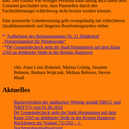
sind. Der Einsatz von weniger Personal kann häufig auch allein dem
Umstand geschuldet sein, dass Planstellen durch den
Fachkräftemangel schlichtweg nicht besetzt werden können.
Eine personelle Unterbesetzung geht zwangsläufig mit schlechteren
Qualitätsstandards und längeren Bearbeitungszeiten einher.
Beitragsnavigation
Previous
Aufhebung des Bebauungsplans Nr. 21 Hiddestorf
post:
„Vorrangstandort für Windenergie“
Next
IW Gemeindecheck steht die Stadt Hemmingen auf dem Rang
post:
2163 an drittletzter Stelle in der Region Hannover
vlnr. Anna Lena Hoheisel, Marina Grünig, Susanne
Behrens, Barbara Wojtczak, Melissa Behrens, Steven
Maaß
Aktuelles
Barrierefreiheit der städtischen Website gemäß NBGG und
NBITVO vom 01.06.2026
IW Gemeindecheck steht die Stadt Hemmingen auf dem
Rang 2163 an drittletzter Stelle in der Region Hannover
Rückfragen zur Vorlage 711/202 – 1.
Nachtragshaushaltssatzung