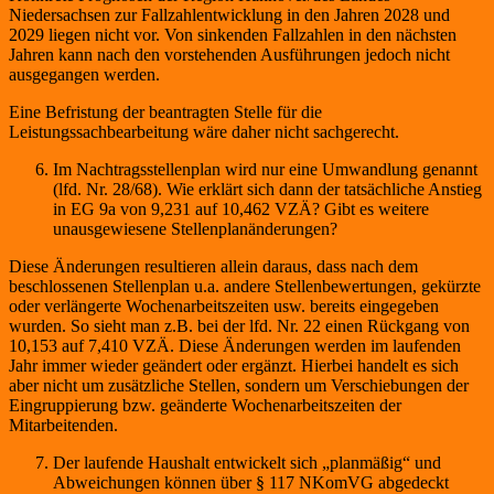
Niedersachsen zur Fallzahlentwicklung in den Jahren 2028 und
2029 liegen nicht vor. Von sinkenden Fallzahlen in den nächsten
Jahren kann nach den vorstehenden Ausführungen jedoch nicht
ausgegangen werden.
Eine Befristung der beantragten Stelle für die
Leistungssachbearbeitung wäre daher nicht sachgerecht.
Im Nachtragsstellenplan wird nur eine Umwandlung genannt
(lfd. Nr. 28/68). Wie erklärt sich dann der tatsächliche Anstieg
in EG 9a von 9,231 auf 10,462 VZÄ? Gibt es weitere
unausgewiesene Stellenplanänderungen?
Diese Änderungen resultieren allein daraus, dass nach dem
beschlossenen Stellenplan u.a. andere Stellenbewertungen, gekürzte
oder verlängerte Wochenarbeitszeiten usw. bereits eingegeben
wurden. So sieht man z.B. bei der lfd. Nr. 22 einen Rückgang von
10,153 auf 7,410 VZÄ. Diese Änderungen werden im laufenden
Jahr immer wieder geändert oder ergänzt. Hierbei handelt es sich
aber nicht um zusätzliche Stellen, sondern um Verschiebungen der
Eingruppierung bzw. geänderte Wochenarbeitszeiten der
Mitarbeitenden.
Der laufende Haushalt entwickelt sich „planmäßig“ und
Abweichungen können über § 117 NKomVG abgedeckt