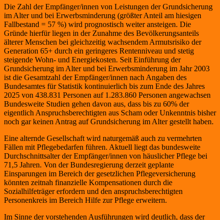
Die Zahl der Empfänger/innen von Leistungen der Grundsicherung
im Alter und bei Erwerbsminderung (größter Anteil am hiesigen
Fallbestand = 57 %) wird prognostisch weiter ansteigen. Die
Gründe hierfür liegen in der Zunahme des Bevölkerungsanteils
älterer Menschen bei gleichzeitig wachsendem Armutsrisiko der
Generation 65+ durch ein geringeres Rentenniveau und stetig
steigende Wohn- und Energiekosten. Seit Einführung der
Grundsicherung im Alter und bei Erwerbsminderung im Jahr 2003
ist die Gesamtzahl der Empfänger/innen nach Angaben des
Bundesamtes für Statistik kontinuierlich bis zum Ende des Jahres
2025 von 438.831 Personen auf 1.283.860 Personen angewachsen
Bundesweite Studien gehen davon aus, dass bis zu 60% der
eigentlich Anspruchsberechtigten aus Scham oder Unkenntnis bisher
noch gar keinen Antrag auf Grundsicherung im Alter gestellt haben.
Eine alternde Gesellschaft wird naturgemäß auch zu vermehrten
Fällen mit Pflegebedarfen führen. Aktuell liegt das bundesweite
Durchschnittsalter der Empfänger/innen von häuslicher Pflege bei
71,5 Jahren. Von der Bundesregierung derzeit geplante
Einsparungen im Bereich der gesetzlichen Pflegeversicherung
könnten zeitnah finanzielle Kompensationen durch die
Sozialhilfeträger erfordern und den anspruchsberechtigten
Personenkreis im Bereich Hilfe zur Pflege erweitern.
Im Sinne der vorstehenden Ausführungen wird deutlich, dass der