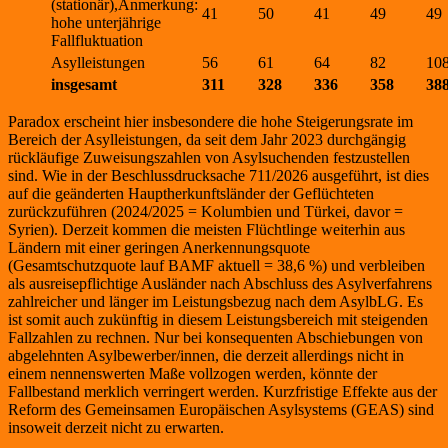
(stationär),Anmerkung:
41
50
41
49
49
hohe unterjährige
Fallfluktuation
Asylleistungen
56
61
64
82
10
insgesamt
311
328
336
358
38
Paradox erscheint hier insbesondere die hohe Steigerungsrate im
Bereich der Asylleistungen, da seit dem Jahr 2023 durchgängig
rückläufige Zuweisungszahlen von Asylsuchenden festzustellen
sind. Wie in der Beschlussdrucksache 711/2026 ausgeführt, ist dies
auf die geänderten Hauptherkunftsländer der Geflüchteten
zurückzuführen (2024/2025 = Kolumbien und Türkei, davor =
Syrien). Derzeit kommen die meisten Flüchtlinge weiterhin aus
Ländern mit einer geringen Anerkennungsquote
(Gesamtschutzquote lauf BAMF aktuell = 38,6 %) und verbleiben
als ausreisepflichtige Ausländer nach Abschluss des Asylverfahrens
zahlreicher und länger im Leistungsbezug nach dem AsylbLG. Es
ist somit auch zukünftig in diesem Leistungsbereich mit steigenden
Fallzahlen zu rechnen. Nur bei konsequenten Abschiebungen von
abgelehnten Asylbewerber/innen, die derzeit allerdings nicht in
einem nennenswerten Maße vollzogen werden, könnte der
Fallbestand merklich verringert werden. Kurzfristige Effekte aus der
Reform des Gemeinsamen Europäischen Asylsystems (GEAS) sind
insoweit derzeit nicht zu erwarten.