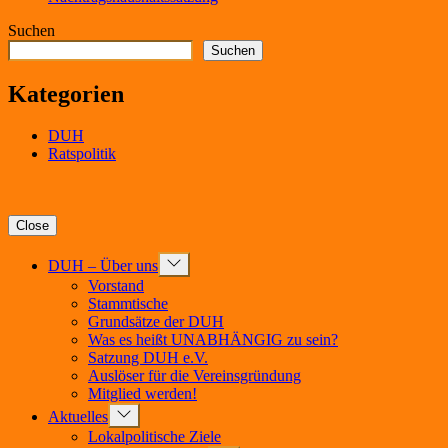
Suchen
Suchen
Kategorien
DUH
Ratspolitik
Close
Show
DUH – Über uns
sub
Vorstand
menu
Stammtische
Grundsätze der DUH
Was es heißt UNABHÄNGIG zu sein?
Satzung DUH e.V.
Auslöser für die Vereinsgründung
Mitglied werden!
Show
Aktuelles
sub
Lokalpolitische Ziele
menu