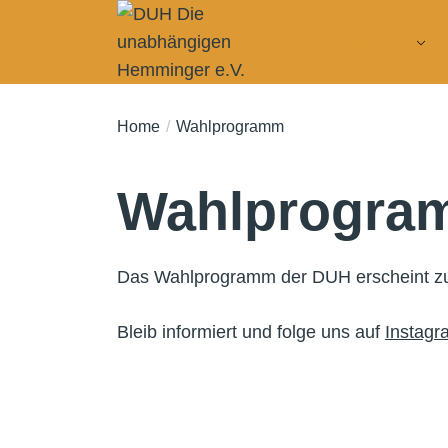
Skip
to
DUH – Über Uns
the
content
DUH
Die
Home
Wahlprogramm
unabhängigen
Hemminger
Wahlprogra
e.V.
Das Wahlprogramm der DUH erscheint z
Bleib informiert und folge uns auf
Instagr