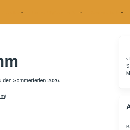
Aktuelles
Unsere Mitglieder Im Rat
Kommunalwahl
mm
v
S
M
u den Sommerferien 2026.
am
!
A
B