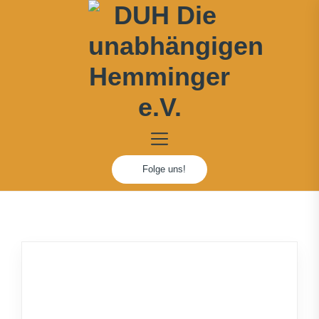
Skip
to
the
content
DUH
Die
Folge uns!
unabhängig
Hemminger
e.V.