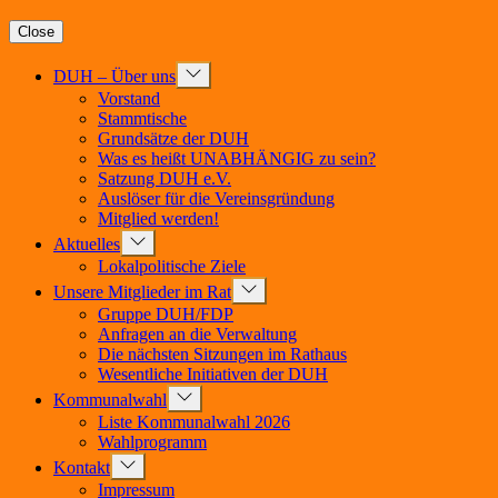
Close
Show
DUH – Über uns
sub
Vorstand
menu
Stammtische
Grundsätze der DUH
Was es heißt UNABHÄNGIG zu sein?
Satzung DUH e.V.
Auslöser für die Vereinsgründung
Mitglied werden!
Show
Aktuelles
sub
Lokalpolitische Ziele
menu
Show
Unsere Mitglieder im Rat
sub
Gruppe DUH/FDP
menu
Anfragen an die Verwaltung
Die nächsten Sitzungen im Rathaus
Wesentliche Initiativen der DUH
Show
Kommunalwahl
sub
Liste Kommunalwahl 2026
menu
Wahlprogramm
Show
Kontakt
sub
Impressum
menu